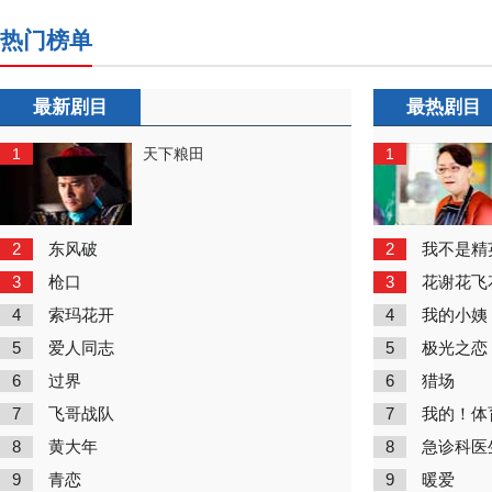
热门榜单
最新剧目
最热剧目
1
1
天下粮田
2
2
东风破
我不是精
3
3
枪口
花谢花飞
4
4
索玛花开
我的小姨
5
5
爱人同志
极光之恋
6
6
过界
猎场
7
7
飞哥战队
我的！体
8
8
黄大年
急诊科医
9
9
青恋
暖爱