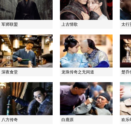
军师联盟
上古情歌
太行
深夜食堂
龙珠传奇之无间道
楚乔
八方传奇
白鹿原
欢乐