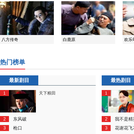
八方传奇
白鹿原
欢乐
热门榜单
最新剧目
最热剧目
1
1
天下粮田
2
2
东风破
我不是精
3
3
枪口
花谢花飞