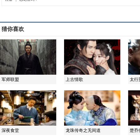
猜你喜欢
军师联盟
上古情歌
太行
深夜食堂
龙珠传奇之无间道
楚乔