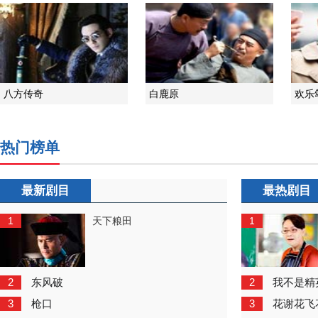
八方传奇
白鹿原
欢乐
热门榜单
最新剧目
最热剧目
1
1
天下粮田
2
2
东风破
我不是精
3
3
枪口
花谢花飞