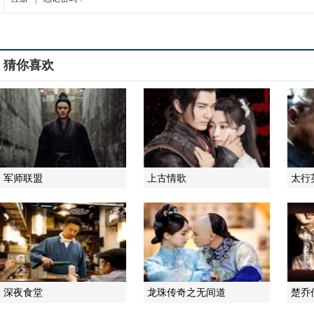
猜你喜欢
军师联盟
上古情歌
太行
深夜食堂
龙珠传奇之无间道
楚乔