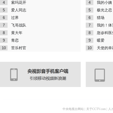
4
4
索玛花开
我的小姨
5
5
爱人同志
极光之恋
6
6
过界
猎场
7
7
飞哥战队
我的！体
8
8
黄大年
急诊科医
9
9
青恋
暖爱
10
10
苦乐村官
天使的幸
中央电视台网站
|
关于CCTV.com
|
人