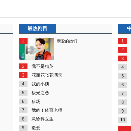
最热剧目
1
1
亲爱的她们
2
3
2
我不是精英
4
3
花谢花飞花满天
5
4
我的小姨
6
5
极光之恋
7
6
猎场
8
7
我的！体育老师
9
8
急诊科医生
10
9
暖爱