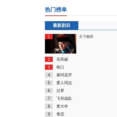
热门榜单
最新剧目
1
天下粮田
2
东风破
3
枪口
4
索玛花开
5
爱人同志
6
过界
7
飞哥战队
8
黄大年
9
青恋