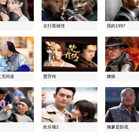
太行英雄传
我的1997
之无间道
楚乔传
擒狼
欢乐颂2
俺爹是卧底