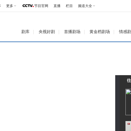
事
更多
节目官网
直播
栏目
频道大全
剧库
央视好剧
首播剧场
黄金档剧场
情感
往