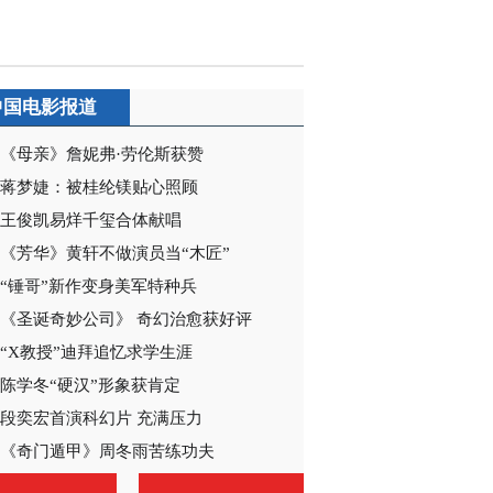
2020-12-20 09:03:55
《电视先锋榜》
20201213
中国电影报道
2020-12-13 10:06:18
《母亲》詹妮弗·劳伦斯获赞
蒋梦婕：被桂纶镁贴心照顾
《电视先锋榜》
20201129
王俊凯易烊千玺合体献唱
《芳华》黄轩不做演员当“木匠”
2020-11-29 12:29:05
“锤哥”新作变身美军特种兵
《电视先锋榜》
《圣诞奇妙公司》 奇幻治愈获好评
20201122
“X教授”迪拜追忆求学生涯
陈学冬“硬汉”形象获肯定
2020-11-22 09:47:29
段奕宏首演科幻片 充满压力
《电视先锋榜》
《奇门遁甲》周冬雨苦练功夫
20201115