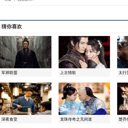
猜你喜欢
军师联盟
上古情歌
太行
深夜食堂
龙珠传奇之无间道
楚乔