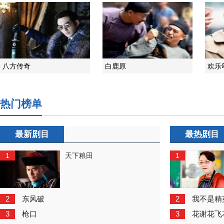
八方传奇
白鹿原
欢乐
热门榜单
最新剧目
最热剧目
1
1
天下粮田
2
2
东风破
我不是精
3
3
枪口
花谢花飞