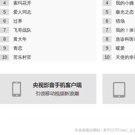
4
4
索玛花开
我的小姨
5
5
爱人同志
极光之恋
6
6
过界
猎场
7
7
飞哥战队
我的！体
8
8
黄大年
急诊科医
9
9
青恋
暖爱
10
10
苦乐村官
天使的幸
中央电视台网站
|
关于CCTV.com
|
人