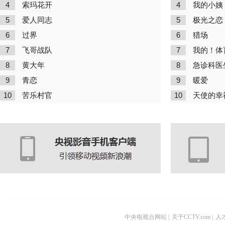
4
4
索玛花开
我的小姨
5
5
爱人同志
极光之恋
6
6
过界
猎场
7
7
飞哥战队
我的！体
8
8
黄大年
急诊科医
9
9
青恋
暖爱
10
10
苦乐村官
天使的幸
中央电视台网站
|
关于CCTV.com
|
人