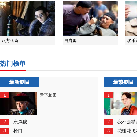
八方传奇
白鹿原
欢乐
热门榜单
最新剧目
最热剧目
1
1
天下粮田
2
2
东风破
我不是精
3
3
枪口
花谢花飞