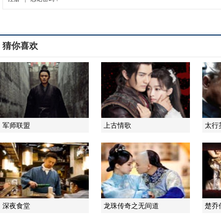
猜你喜欢
军师联盟
上古情歌
太行
深夜食堂
龙珠传奇之无间道
楚乔