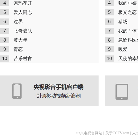
4
4
索玛花开
我的小姨
5
5
爱人同志
极光之恋
6
6
过界
猎场
7
7
飞哥战队
我的！体
8
8
黄大年
急诊科医
9
9
青恋
暖爱
10
10
苦乐村官
天使的幸
中央电视台网站
|
关于CCTV.com
|
人