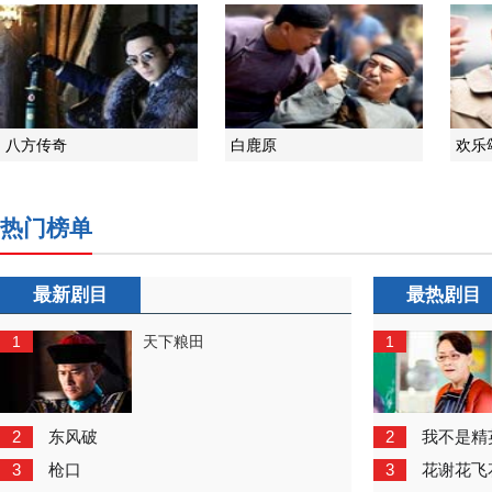
八方传奇
白鹿原
欢乐
热门榜单
最新剧目
最热剧目
1
1
天下粮田
2
2
东风破
我不是精
3
3
枪口
花谢花飞