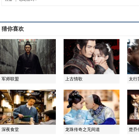
猜你喜欢
军师联盟
上古情歌
太行
深夜食堂
龙珠传奇之无间道
楚乔