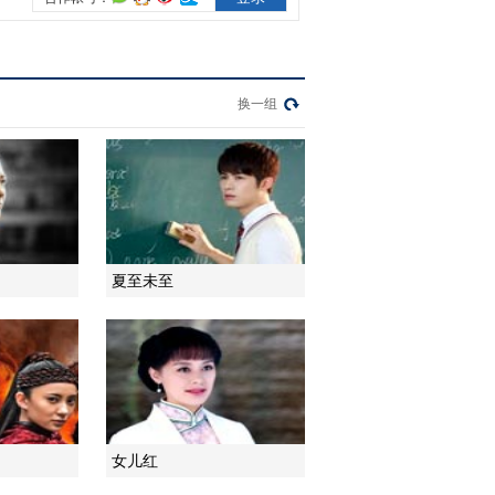
2015-05-01 22:00:07
《伙伴夫妻》 第31集 精
彩看点
换一组
2015-05-03 01:33:40
《伙伴夫妻》 第32集
（大结局）精彩看点
夏至未至
2015-05-03 01:36:01
[今晚20分]恩爱夫妻遭遇
婚姻危机 《伙伴夫妻》
即将登陆《今晚剧场》
2015-09-11 04:48:03
[今晚20分]《伙伴夫妻》
女儿红
即将上映 两主演还是老
搭档