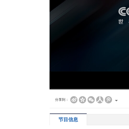
分享到：
节目信息