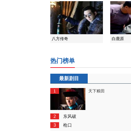
八方传奇
白鹿原
热门榜单
最新剧目
1
天下粮田
2
东风破
3
枪口