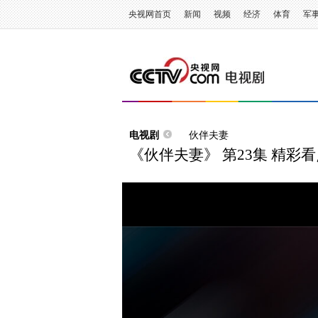
央视网首页
新闻
视频
经济
体育
军
电视剧
伙伴夫妻
《伙伴夫妻》 第23集 精彩