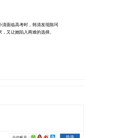
2015-04-29 23:06:07
《伙伴夫妻》 第27集 精
小清面临高考时，韩清发现陈珂
彩看点
求，又让她陷入两难的选择。
2015-05-01 01:30:21
《伙伴夫妻》 第28集 精
彩看点
2015-05-01 01:33:22
《伙伴夫妻》 第29集 精
彩看点
2015-05-01 21:57:43
《伙伴夫妻》 第30集 精
彩看点