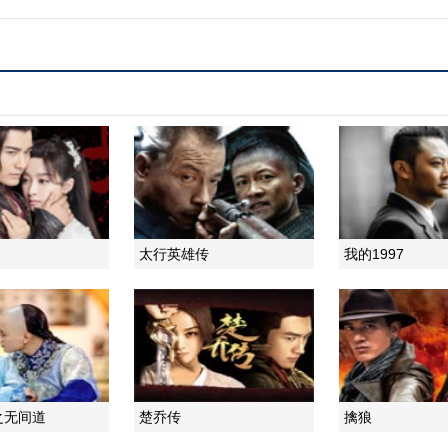
太行英雄传
我的1997
之无间道
楚乔传
擒狼