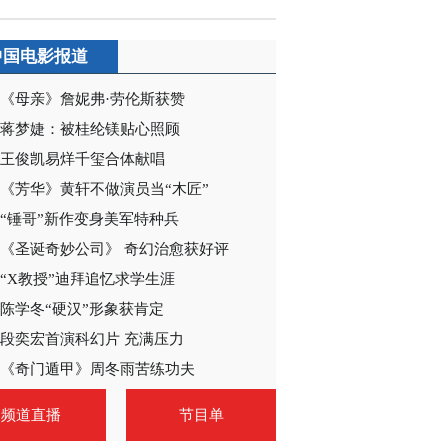
中国电影报道
《母亲》詹妮弗·劳伦斯获赞
蒋梦婕：被桂纶镁贴心照顾
王俊凯易烊千玺合体献唱
《芳华》黄轩不做演员当“木匠”
“锤哥”新作变身美军特种兵
《圣诞奇妙公司》 奇幻治愈获好评
“X教授”迪拜追忆求学生涯
陈学冬“硬汉”形象获肯定
段奕宏首演科幻片 充满压力
《奇门遁甲》周冬雨苦练功夫
频道直播
节目单