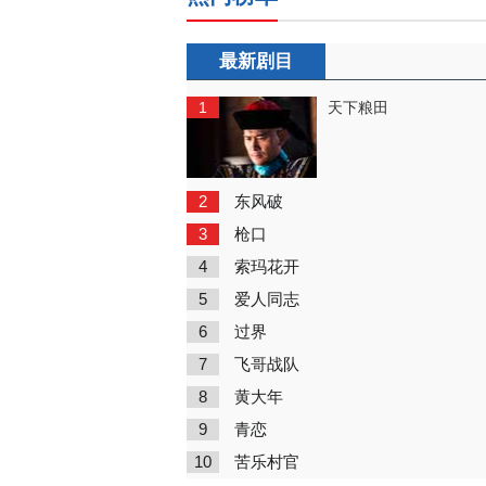
最新剧目
1
天下粮田
2
东风破
3
枪口
4
索玛花开
5
爱人同志
6
过界
7
飞哥战队
8
黄大年
9
青恋
10
苦乐村官