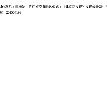
式制作幕后；李光洁、佟丽娅变身酷爸俏妈；《北京新发现》发现趣味新生
20150419）