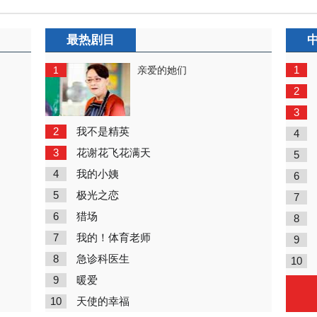
最热剧目
1
1
亲爱的她们
2
3
2
我不是精英
4
3
花谢花飞花满天
5
4
我的小姨
6
5
极光之恋
7
6
猎场
8
7
我的！体育老师
9
8
急诊科医生
10
9
暖爱
10
天使的幸福