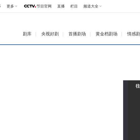
事
更多
节目官网
直播
栏目
频道大全
剧库
央视好剧
首播剧场
黄金档剧场
情感
往