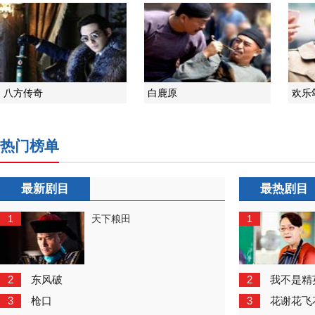
八方传奇
白鹿原
欢乐
热门榜单
最新剧目
最热剧目
1
1
天下粮田
2
2
东风破
我不是精
3
3
枪口
花谢花飞