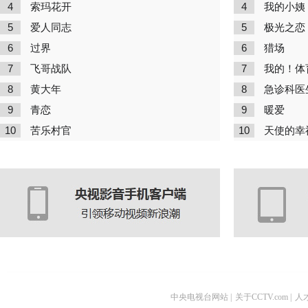
4
4
索玛花开
我的小姨
5
5
爱人同志
极光之恋
6
6
过界
猎场
7
7
飞哥战队
我的！体
8
8
黄大年
急诊科医
9
9
青恋
暖爱
10
10
苦乐村官
天使的幸
中央电视台网站
|
关于CCTV.com
|
人