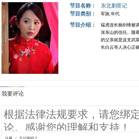
节目名称：
东北剿匪记
节目类别：
军旅,年代
节目介绍：
猛虎连长杨剑锋被
张东山的信任。随
的父亲就是这支武
长白云等人决心正