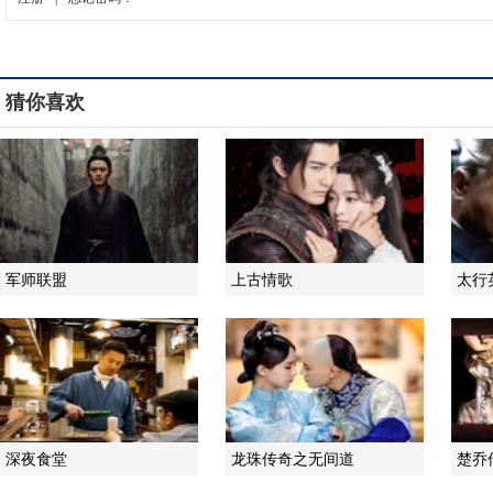
猜你喜欢
军师联盟
上古情歌
太行
深夜食堂
龙珠传奇之无间道
楚乔