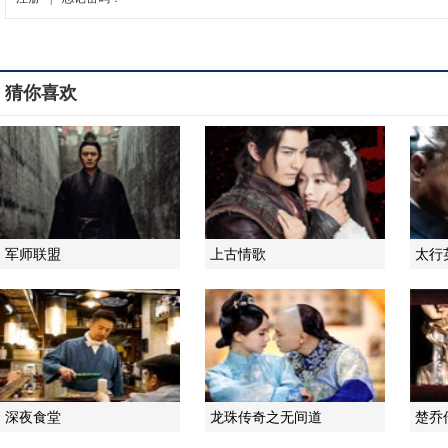
猜你喜欢
军师联盟
上古情歌
太行
深夜食堂
龙珠传奇之无间道
楚乔