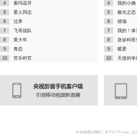
4
4
索玛花开
我的小姨
5
5
爱人同志
极光之恋
6
6
过界
猎场
7
7
飞哥战队
我的！体
8
8
黄大年
急诊科医
9
9
青恋
暖爱
10
10
苦乐村官
天使的幸
中央电视台网站
|
关于CCTV.com
|
人