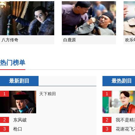
八方传奇
白鹿原
欢乐
热门榜单
最新剧目
最热剧目
1
1
天下粮田
2
2
东风破
我不是精
3
3
枪口
花谢花飞