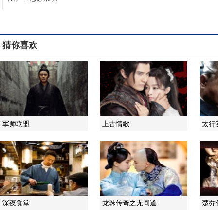
猜你喜欢
军师联盟
上古情歌
太行
深夜食堂
龙珠传奇之无间道
楚乔