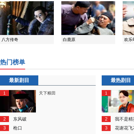
八方传奇
白鹿原
欢乐
热门榜单
最新剧目
最热剧目
1
1
天下粮田
2
2
东风破
我不是精
3
3
枪口
花谢花飞