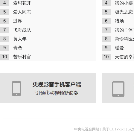
4
4
索玛花开
我的小姨
5
5
爱人同志
极光之恋
6
6
过界
猎场
7
7
飞哥战队
我的！体
8
8
黄大年
急诊科医
9
9
青恋
暖爱
10
10
苦乐村官
天使的幸
中央电视台网站
|
关于CCTV.com
|
人