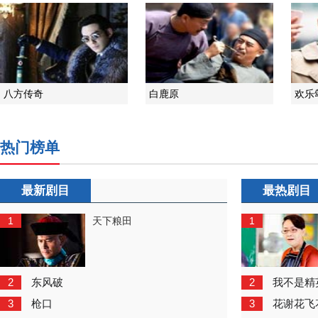
八方传奇
白鹿原
欢乐
热门榜单
最新剧目
最热剧目
1
1
天下粮田
2
2
东风破
我不是精
3
3
枪口
花谢花飞