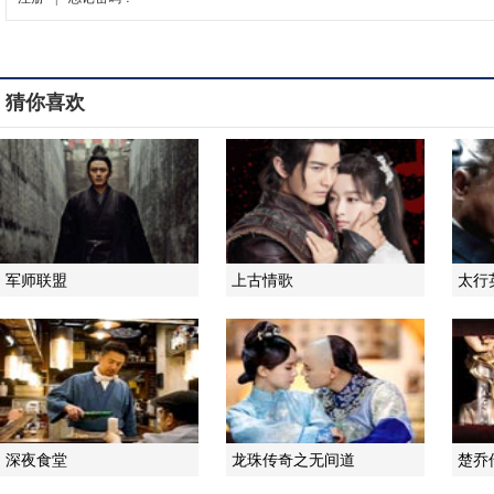
猜你喜欢
军师联盟
上古情歌
太行
深夜食堂
龙珠传奇之无间道
楚乔