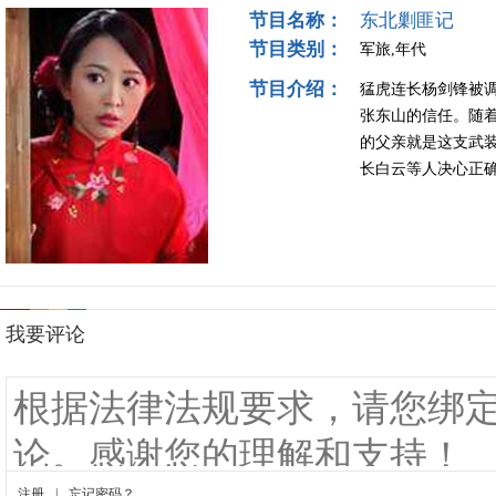
节目名称：
东北剿匪记
节目类别：
军旅,年代
节目介绍：
猛虎连长杨剑锋被
张东山的信任。随
的父亲就是这支武
长白云等人决心正