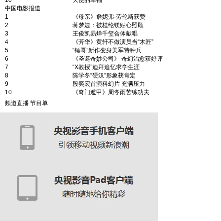
10
天使的幸福
中国电影报道
1
《母亲》詹妮弗·劳伦斯获赞
2
蒋梦婕：被桂纶镁贴心照顾
3
王俊凯易烊千玺合体献唱
4
《芳华》黄轩不做演员当“木匠”
5
“锤哥”新作变身美军特种兵
6
《圣诞奇妙公司》 奇幻治愈获好评
7
“X教授”迪拜追忆求学生涯
8
陈学冬“硬汉”形象获肯定
9
段奕宏首演科幻片 充满压力
10
《奇门遁甲》周冬雨苦练功夫
频道直播
节目单