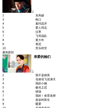
1
2
东风破
3
枪口
4
索玛花开
5
爱人同志
6
过界
7
飞哥战队
8
黄大年
9
青恋
10
苦乐村官
最热剧目
亲爱的她们
1
2
我不是精英
3
花谢花飞花满天
4
我的小姨
5
极光之恋
6
猎场
7
我的！体育老师
8
急诊科医生
9
暖爱