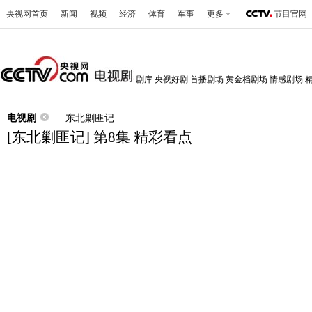
央视网首页
新闻
视频
经济
体育
军事
更多
节目官网
剧库
央视好剧
首播剧场
黄金档剧场
情感剧场
电视剧
东北剿匪记
[东北剿匪记] 第8集 精彩看点