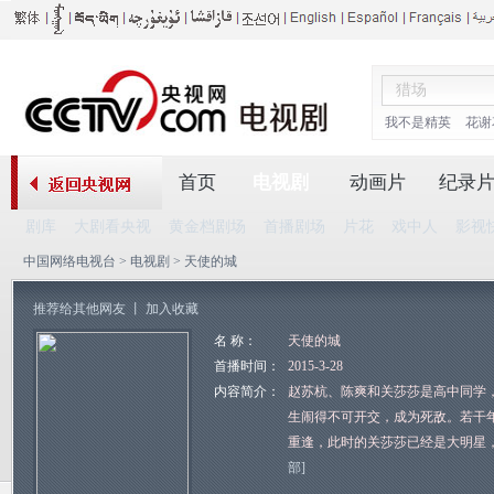
我不是精英
花谢
首页
电视剧
动画片
纪录
剧库
大剧看央视
黄金档剧场
首播剧场
片花
戏中人
影视
中国网络电视台
>
电视剧
> 天使的城
推荐给其他网友
丨
加入收藏
名 称：
天使的城
首播时间：
2015-3-28
内容简介：
赵苏杭、陈爽和关莎莎是高中同学
生闹得不可开交，成为死敌。若干
重逢，此时的关莎莎已经是大明星
部]