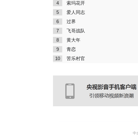
4
索玛花开
5
爱人同志
6
过界
7
飞哥战队
8
黄大年
9
青恋
10
苦乐村官
中