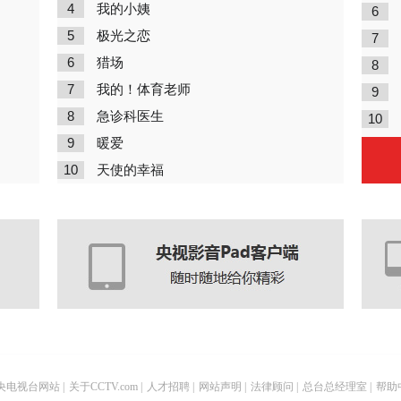
4
我的小姨
6
5
极光之恋
7
6
猎场
8
7
我的！体育老师
9
8
急诊科医生
10
9
暖爱
10
天使的幸福
央电视台网站
|
关于CCTV.com
|
人才招聘
|
网站声明
|
法律顾问
|
总台总经理室
|
帮助