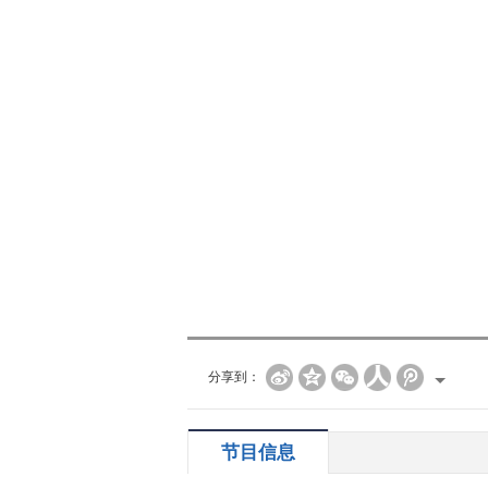
分享到：
节目信息