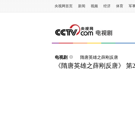
央视网首页
新闻
视频
经济
体育
军
电视剧
隋唐英雄之薛刚反唐
《隋唐英雄之薛刚反唐》 第2