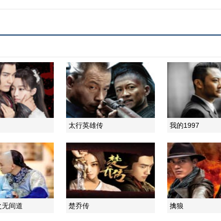
太行英雄传
我的1997
之无间道
楚乔传
擒狼