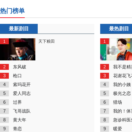
热门榜单
最新剧目
最热剧目
1
1
天下粮田
2
2
东风破
我不是精
3
3
枪口
花谢花飞
4
4
索玛花开
我的小姨
5
5
爱人同志
极光之恋
6
6
过界
猎场
7
7
飞哥战队
我的！体
8
8
黄大年
急诊科医
9
9
青恋
暖爱