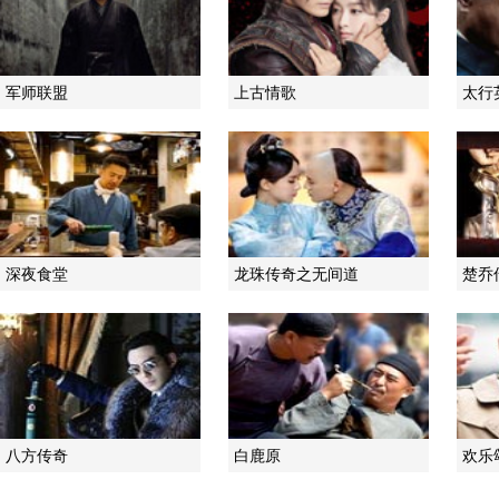
军师联盟
上古情歌
太行
深夜食堂
龙珠传奇之无间道
楚乔
八方传奇
白鹿原
欢乐