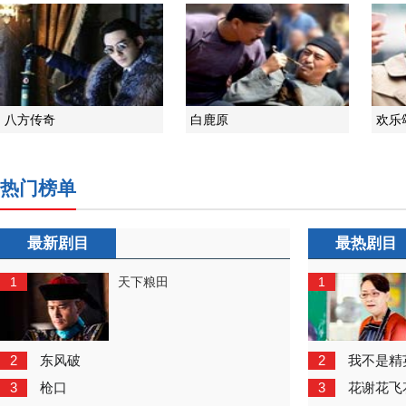
八方传奇
白鹿原
欢乐
热门榜单
最新剧目
最热剧目
1
1
天下粮田
2
2
东风破
我不是精
3
3
枪口
花谢花飞