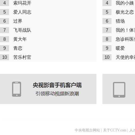
4
4
索玛花开
我的小姨
5
5
爱人同志
极光之恋
6
6
过界
猎场
7
7
飞哥战队
我的！体
8
8
黄大年
急诊科医
9
9
青恋
暖爱
10
10
苦乐村官
天使的幸
中央电视台网站
|
关于CCTV.com
|
人