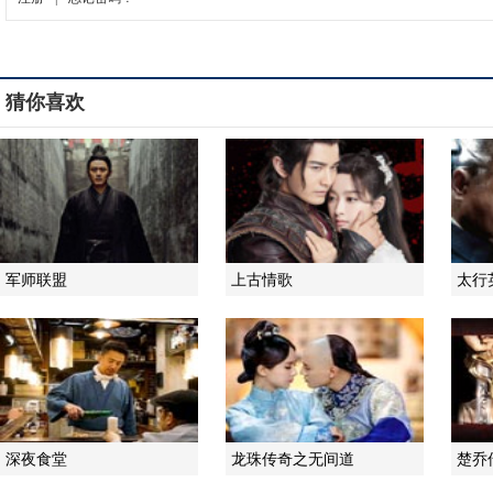
猜你喜欢
军师联盟
上古情歌
太行
深夜食堂
龙珠传奇之无间道
楚乔