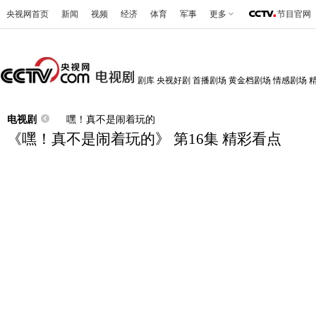
央视网首页
新闻
视频
经济
体育
军事
更多
节目官网
剧库
央视好剧
首播剧场
黄金档剧场
情感剧场
电视剧
嘿！真不是闹着玩的
《嘿！真不是闹着玩的》 第16集 精彩看点