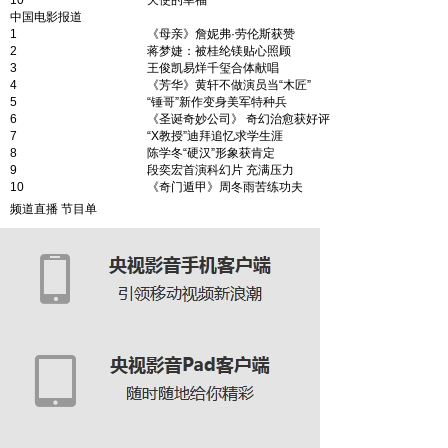
10
天使的幸福
中国电影报道
1
《母亲》詹妮弗·劳伦斯获赞
2
蒋梦婕：被桂纶镁贴心照顾
3
王俊凯易烊千玺合体献唱
4
《芳华》黄轩不做演员当“木匠”
5
“锤哥”新作变身美军特种兵
6
《圣诞奇妙公司》 奇幻治愈获好评
7
“X教授”迪拜追忆求学生涯
8
陈学冬“硬汉”形象获肯定
9
段奕宏首演科幻片 充满压力
10
《奇门遁甲》周冬雨苦练功夫
频道直播
节目单