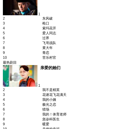
1
2
东风破
3
枪口
4
索玛花开
5
爱人同志
6
过界
7
飞哥战队
8
黄大年
9
青恋
10
苦乐村官
最热剧目
亲爱的她们
1
2
我不是精英
3
花谢花飞花满天
4
我的小姨
5
极光之恋
6
猎场
7
我的！体育老师
8
急诊科医生
9
暖爱