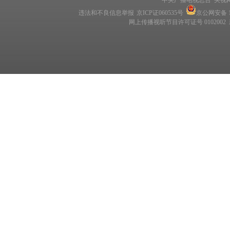
中央广播电视总台 央视
违法和不良信息举报
京ICP证060535号
京公网安备 11
网上传播视听节目许可证号 0102002