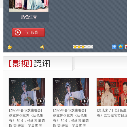
活色生香
顶
[
人]
踩
[
人]
[2025年春节戏曲晚会]
[2025年春节戏曲晚会]
[角儿来了]《活色生
多媒体创意秀《活色生
多媒体创意秀《活色生
香》嘉宾做客节目
香》 配音：张建国 董圆
香》 配音：张建国 董圆
圆 等 表演：罗晨雪 等
圆 等 表演：罗晨雪 等