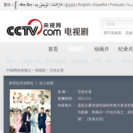
我不是精英
花谢
首页
电视剧
动画片
纪录
剧库
大剧看央视
黄金档剧场
首播剧场
片花
戏中人
影视
中国网络电视台
>
电视剧
> 活色生香
推荐给其他网友
丨
加入收藏
名 称：
活色生香
首播时间：
2015-2-4
内容简介：
该剧主要讲述民国初年两大香业世
为线索，将揭示一片自古有之，却
湖”。
[查看全部]