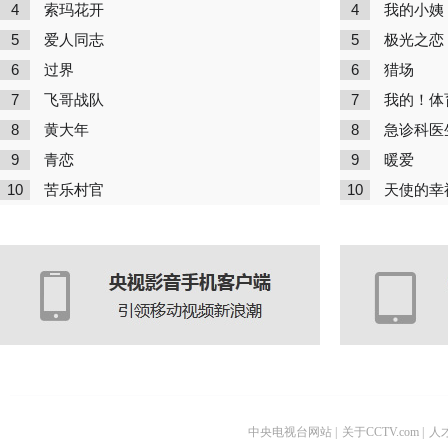
4
4
索玛花开
我的小姨
5
5
爱人同志
极光之恋
6
6
过界
猎场
7
7
飞哥战队
我的！体
8
8
黄大年
急诊科医
9
9
青恋
暖爱
10
10
苦乐村官
天使的幸
中央电视台网站
|
关于CCTV.com
|
人