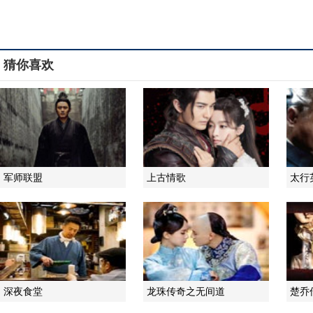
猜你喜欢
军师联盟
上古情歌
太行
深夜食堂
龙珠传奇之无间道
楚乔