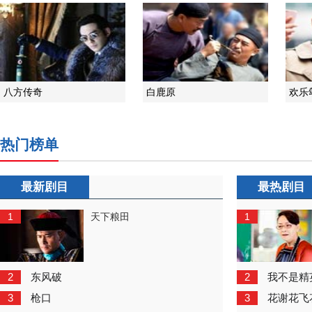
八方传奇
白鹿原
欢乐
热门榜单
最新剧目
最热剧目
1
1
天下粮田
2
2
东风破
我不是精
3
3
枪口
花谢花飞