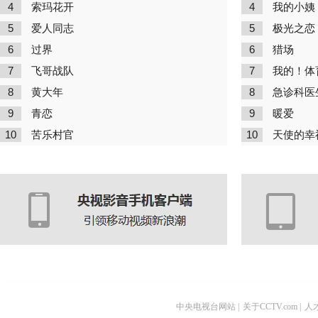
4
4
索玛花开
我的小姨
5
5
爱人同志
极光之恋
6
6
过界
猎场
7
7
飞哥战队
我的！体
8
8
黄大年
急诊科医
9
9
青恋
暖爱
10
10
苦乐村官
天使的幸
中央电视台网站
|
关于CCTV.com
|
人