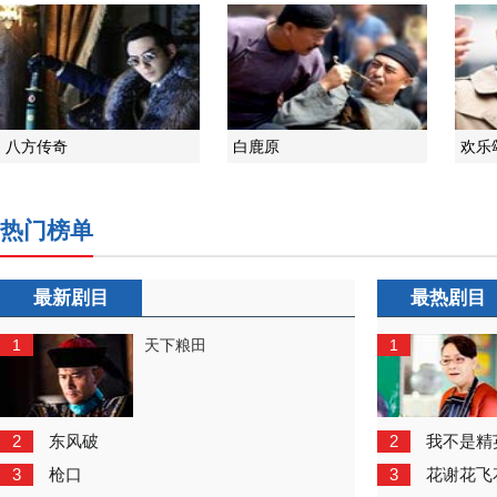
八方传奇
白鹿原
欢乐
热门榜单
最新剧目
最热剧目
1
1
天下粮田
2
2
东风破
我不是精
3
3
枪口
花谢花飞