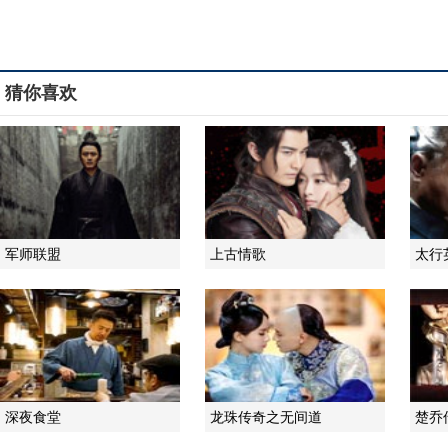
猜你喜欢
军师联盟
上古情歌
太行
深夜食堂
龙珠传奇之无间道
楚乔