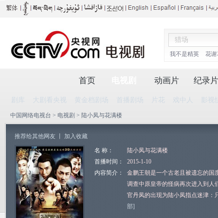
我不是精英
花谢
首页
电视剧
动画片
纪录
剧库
大剧看央视
黄金档剧场
首播剧场
片花
戏中人
影视
中国网络电视台
>
电视剧
> 陆小凤与花满楼
推荐给其他网友
丨
加入收藏
名 称：
陆小凤与花满楼
首播时间：
2015-1-10
内容简介：
金鹏王朝是一个古老且被遗忘的国
调查中原皇帝的怪病再次进入到人
官丹凤的出现为陆小凤指点迷津：
部]