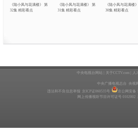
《陆小凤与花满楼》 第
《陆小凤与花满楼》 第
《陆小凤与花满楼》
32集 精彩看点
31集 精彩看点
30集 精彩看点
中央电视台网站
|
关于CCTV.com
|
人
中央广播电视总台 央视
违法和不良信息举报
京ICP证060535号
京公网安备 11
网上传播视听节目许可证号 0102002