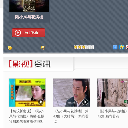
陆小凤与花满楼
顶
[
人]
踩
[
人]
【娱乐新发现】《陆小
《陆小凤与花满楼》 第
《陆小凤与花满楼》
凤与花满楼》热播 张檬
43集（大结局） 精彩看
42集 精彩看点
预知未来唤林峰孩他爹
点