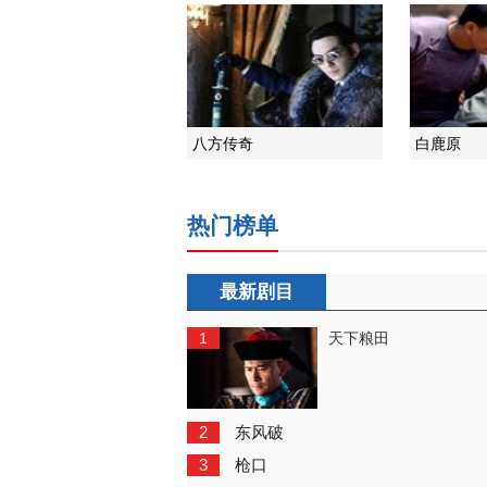
八方传奇
白鹿原
热门榜单
最新剧目
1
天下粮田
2
东风破
3
枪口