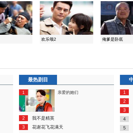
欢乐颂2
俺爹是卧底
最热剧目
1
1
亲爱的她们
2
3
2
我不是精英
4
3
花谢花飞花满天
5