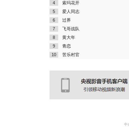
4
索玛花开
5
爱人同志
6
过界
7
飞哥战队
8
黄大年
9
青恋
10
苦乐村官
中