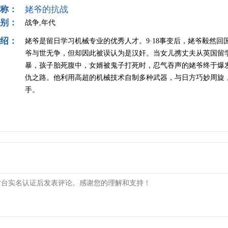
称：
姥爷的抗战
别：
战争,年代
绍：
姥爷是留日学习机械专业的优秀人才。9·18事变后，姥爷毅然
爷与世无争，但却因此被误认为是汉奸。当女儿携丈夫从英国留
暴，孩子胎死腹中，女婿被鬼子打死时，忍气吞声的姥爷终于爆
仇之路。他利用高超的机械技术自制多种武器，与日方巧妙周旋
手。