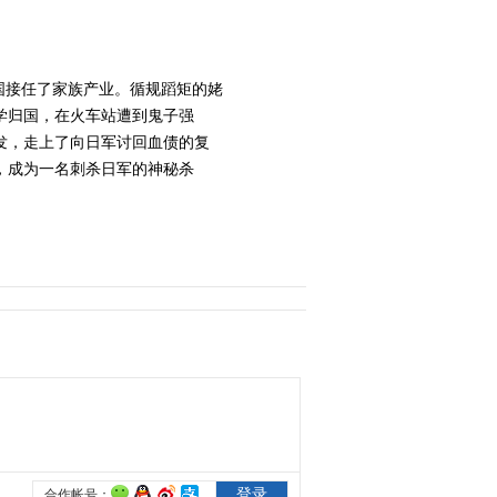
2014-12-16 21:18:38
《姥爷的抗战》 第24集
回国接任了家族产业。循规蹈矩的姥
精彩看点
学归国，在火车站遭到鬼子强
发，走上了向日军讨回血债的复
，成为一名刺杀日军的神秘杀
2014-12-16 21:21:20
《姥爷的抗战》 第25集
精彩看点
2014-12-17 22:39:12
《姥爷的抗战》 第26集
精彩看点
2014-12-17 22:42:14
《姥爷的抗战》 第27集
精彩看点