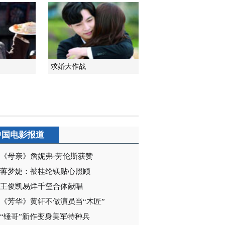
2014-12-22 08:57:07
《姥爷的抗战》 第32集
精彩看点
求婚大作战
2014-12-19 21:45:17
《姥爷的抗战》 第33集
精彩看点
2014-12-20 22:24:09
中国电影报道
《姥爷的抗战》 第34集
（大结局） 精彩看点
《母亲》詹妮弗·劳伦斯获赞
蒋梦婕：被桂纶镁贴心照顾
2014-12-20 22:30:11
王俊凯易烊千玺合体献唱
【娱乐新发现】《姥爷的
《芳华》黄轩不做演员当“木匠”
抗战》教你做买卖 王学
圻当老板太抠门
“锤哥”新作变身美军特种兵