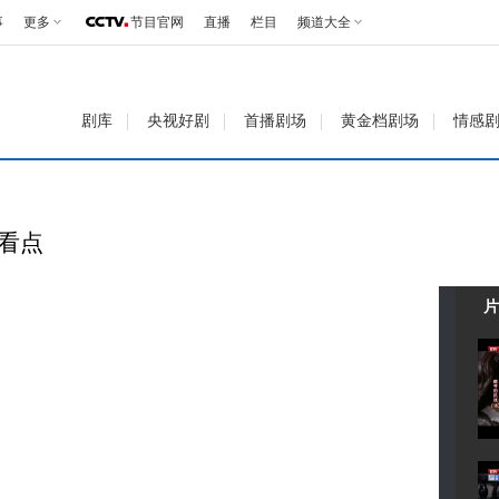
事
更多
节目官网
直播
栏目
频道大全
剧库
央视好剧
首播剧场
黄金档剧场
情感
彩看点
片