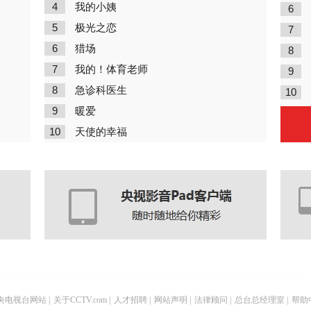
4
我的小姨
6
5
极光之恋
7
6
猎场
8
7
我的！体育老师
9
8
急诊科医生
10
9
暖爱
10
天使的幸福
央电视台网站
|
关于CCTV.com
|
人才招聘
|
网站声明
|
法律顾问
|
总台总经理室
|
帮助