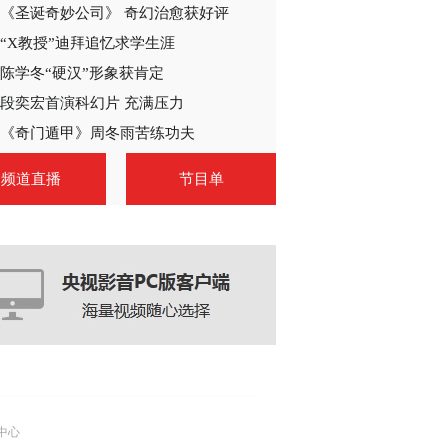
《圣诞奇妙公司》 奇幻治愈获好评
2014-12-17 18:12:21
“X教授”迪拜追忆求学生涯
陈学冬“硬汉”形象获肯定
段奕宏首演科幻片 充满压力
《奇门遁甲》周冬雨苦练功夫
频道直播
节目单
中心