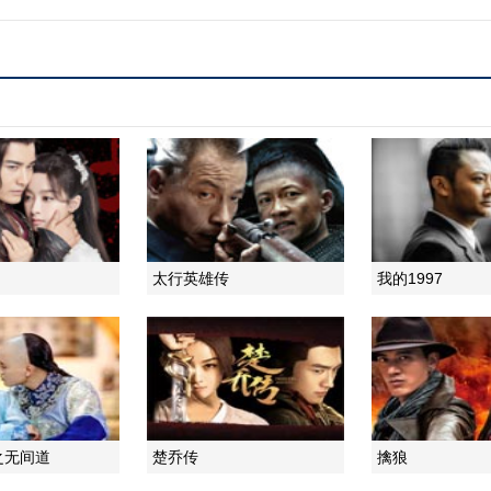
太行英雄传
我的1997
之无间道
楚乔传
擒狼