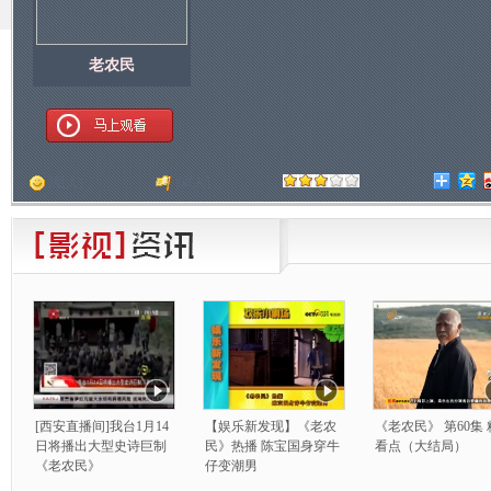
老农民
顶
[
人]
踩
[
人]
[西安直播间]我台1月14
【娱乐新发现】《老农
《老农民》 第60集
日将播出大型史诗巨制
民》热播 陈宝国身穿牛
看点（大结局）
《老农民》
仔变潮男