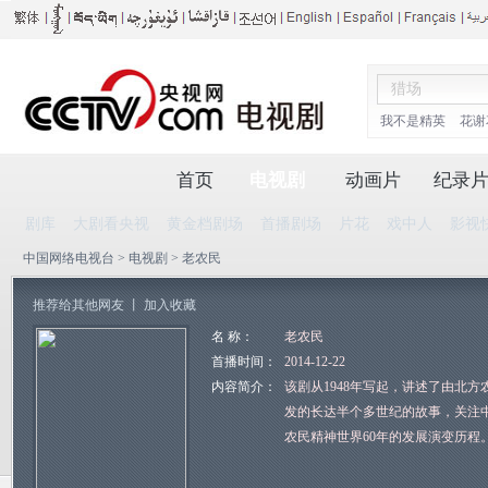
我不是精英
花谢
首页
电视剧
动画片
纪录
剧库
大剧看央视
黄金档剧场
首播剧场
片花
戏中人
影视
中国网络电视台
>
电视剧
> 老农民
推荐给其他网友
丨
加入收藏
名 称：
老农民
首播时间：
2014-12-22
内容简介：
该剧从1948年写起，讲述了由北
发的长达半个多世纪的故事，关注
农民精神世界60年的发展演变历程