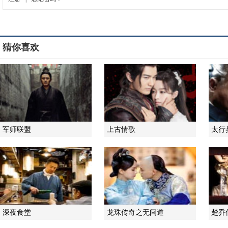
猜你喜欢
军师联盟
上古情歌
太行
深夜食堂
龙珠传奇之无间道
楚乔