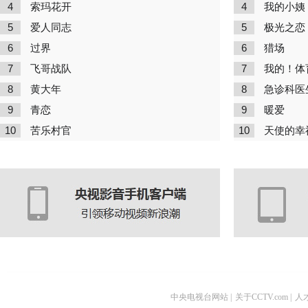
4
4
索玛花开
我的小姨
5
5
爱人同志
极光之恋
6
6
过界
猎场
7
7
飞哥战队
我的！体
8
8
黄大年
急诊科医
9
9
青恋
暖爱
10
10
苦乐村官
天使的幸
中央电视台网站
|
关于CCTV.com
|
人