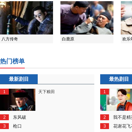
八方传奇
白鹿原
欢乐
热门榜单
最新剧目
最热剧目
1
1
天下粮田
2
2
东风破
我不是精
3
3
枪口
花谢花飞