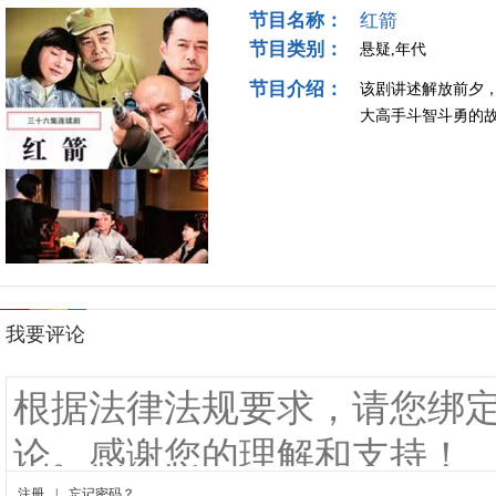
节目名称：
红箭
节目类别：
悬疑,年代
节目介绍：
该剧讲述解放前夕，
大高手斗智斗勇的