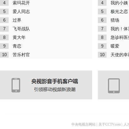
4
4
索玛花开
我的小姨
5
5
爱人同志
极光之恋
6
6
过界
猎场
7
7
飞哥战队
我的！体
8
8
黄大年
急诊科医
9
9
青恋
暖爱
10
10
苦乐村官
天使的幸
中央电视台网站
|
关于CCTV.com
|
人