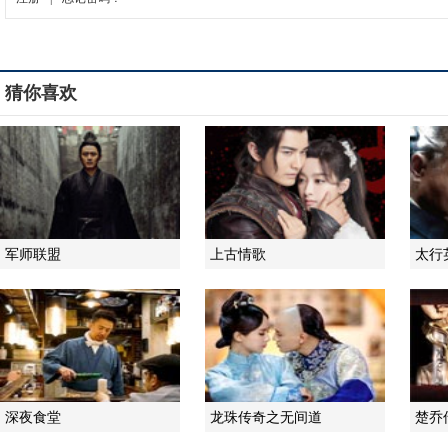
猜你喜欢
军师联盟
上古情歌
太行
深夜食堂
龙珠传奇之无间道
楚乔