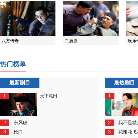
八方传奇
白鹿原
欢乐
热门榜单
最新剧目
最热剧目
1
1
天下粮田
2
2
东风破
我不是精
3
3
枪口
花谢花飞