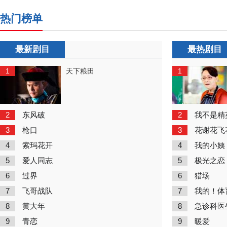
热门榜单
最新剧目
最热剧目
1
1
天下粮田
2
2
东风破
我不是精
3
3
枪口
花谢花飞
4
4
索玛花开
我的小姨
5
5
爱人同志
极光之恋
6
6
过界
猎场
7
7
飞哥战队
我的！体
8
8
黄大年
急诊科医
9
9
青恋
暖爱