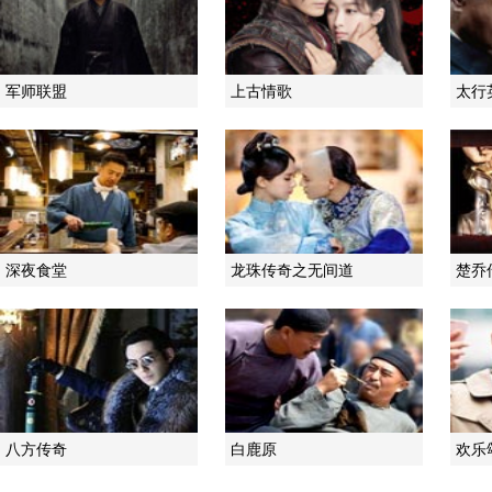
军师联盟
上古情歌
太行
深夜食堂
龙珠传奇之无间道
楚乔
八方传奇
白鹿原
欢乐