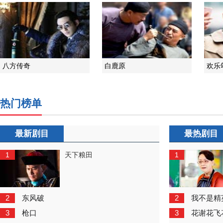
八方传奇
白鹿原
欢乐
热门榜单
最新剧目
最热剧目
1
1
天下粮田
2
2
东风破
我不是精
3
3
枪口
花谢花飞