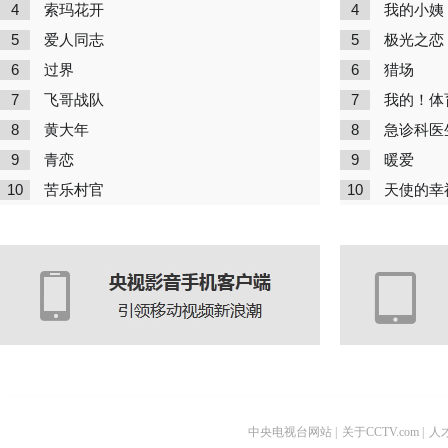
4
4
索玛花开
我的小姨
5
5
爱人同志
极光之恋
6
6
过界
猎场
7
7
飞哥战队
我的！体
8
8
黄大年
急诊科医
9
9
青恋
暖爱
10
10
苦乐村官
天使的幸
中央电视台网站
|
关于CCTV.com
|
人