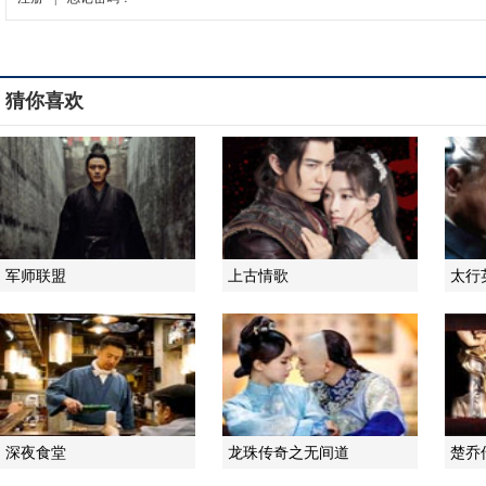
猜你喜欢
军师联盟
上古情歌
太行
深夜食堂
龙珠传奇之无间道
楚乔