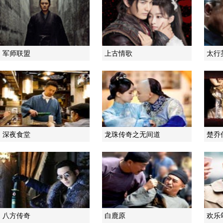
军师联盟
上古情歌
太行
深夜食堂
龙珠传奇之无间道
楚乔
八方传奇
白鹿原
欢乐