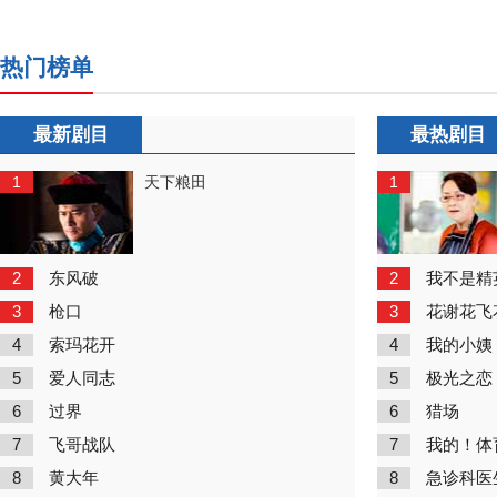
热门榜单
最新剧目
最热剧目
1
1
天下粮田
2
2
东风破
我不是精
3
3
枪口
花谢花飞
4
4
索玛花开
我的小姨
5
5
爱人同志
极光之恋
6
6
过界
猎场
7
7
飞哥战队
我的！体
8
8
黄大年
急诊科医