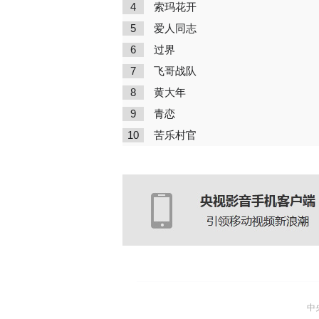
4
索玛花开
5
爱人同志
6
过界
7
飞哥战队
8
黄大年
9
青恋
10
苦乐村官
中