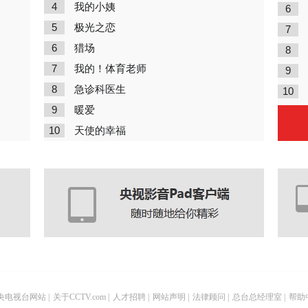
4
我的小姨
6
5
极光之恋
7
6
猎场
8
7
我的！体育老师
9
8
急诊科医生
10
9
暖爱
10
天使的幸福
央电视台网站
|
关于CCTV.com
|
人才招聘
|
网站声明
|
法律顾问
|
总台总经理室
|
帮助