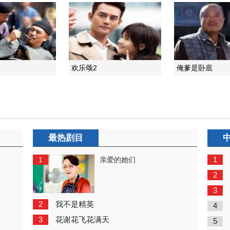
欢乐颂2
俺爹是卧底
最热剧目
1
1
亲爱的她们
2
3
2
我不是精英
4
3
花谢花飞花满天
5