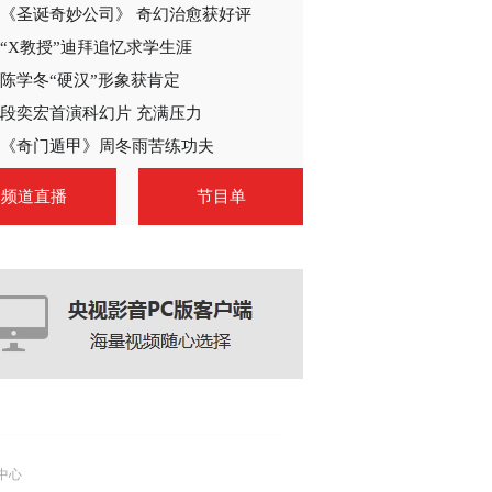
《圣诞奇妙公司》 奇幻治愈获好评
2014-10-18 01:36:11
“X教授”迪拜追忆求学生涯
《领袖》 第29集 精彩看
点
陈学冬“硬汉”形象获肯定
段奕宏首演科幻片 充满压力
2014-10-19 00:33:21
《奇门遁甲》周冬雨苦练功夫
《领袖》 第30集 精彩看
频道直播
节目单
点
2014-10-19 00:33:22
《领袖》 第31集 精彩看
点
2014-10-19 00:36:03
《领袖》 第32集 精彩看
点
中心