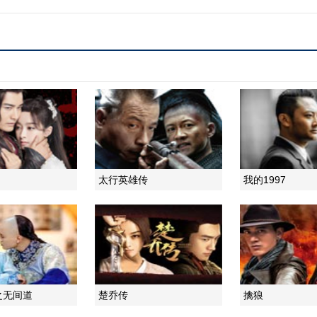
太行英雄传
我的1997
之无间道
楚乔传
擒狼