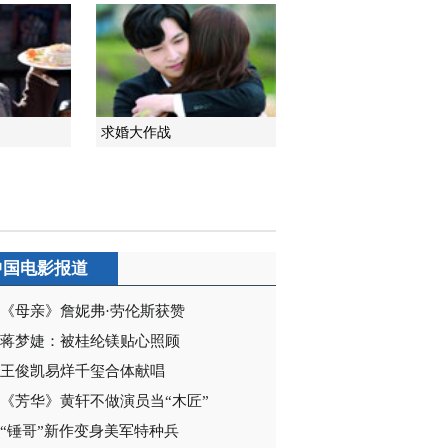
2014-10-17 07:39:18
《领袖》 第25集 精彩看
点
求婚大作战
2014-10-17 07:42:19
《领袖》 第26集 精彩看
点
2014-10-18 01:33:09
中国电影报道
《领袖》 第27集 精彩看
点
《母亲》詹妮弗·劳伦斯获赞
蒋梦婕：被桂纶镁贴心照顾
2014-10-18 01:36:12
王俊凯易烊千玺合体献唱
《领袖》 第28集 精彩看
《芳华》黄轩不做演员当“木匠”
点
“锤哥”新作变身美军特种兵