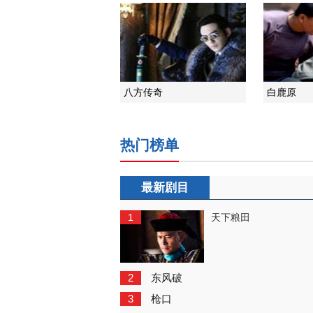
八方传奇
白鹿原
热门榜单
最新剧目
1
天下粮田
2
东风破
3
枪口