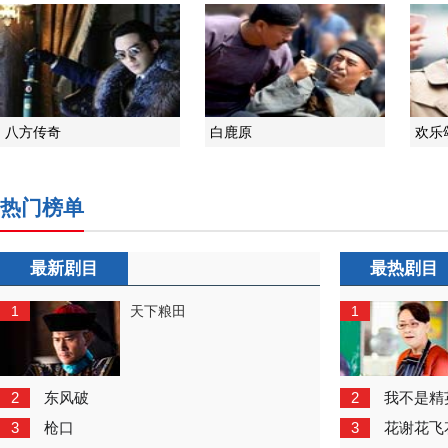
八方传奇
白鹿原
欢乐
热门榜单
最新剧目
最热剧目
1
1
天下粮田
2
2
东风破
我不是精
3
3
枪口
花谢花飞