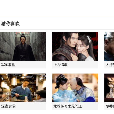
猜你喜欢
军师联盟
上古情歌
太行
深夜食堂
龙珠传奇之无间道
楚乔