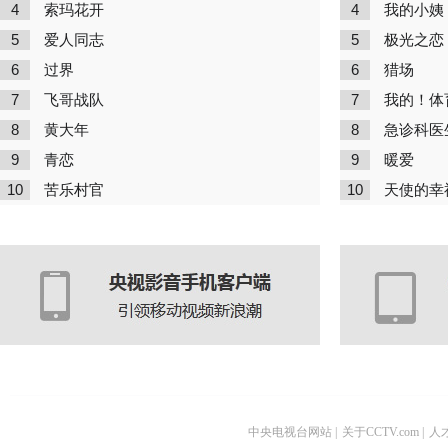
4
4
索玛花开
我的小姨
5
5
爱人同志
极光之恋
6
6
过界
猎场
7
7
飞哥战队
我的！体
8
8
黄大年
急诊科医
9
9
青恋
暖爱
10
10
苦乐村官
天使的幸
中央电视台网站
|
关于CCTV.com
|
人