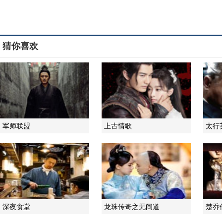
猜你喜欢
军师联盟
上古情歌
太行
深夜食堂
龙珠传奇之无间道
楚乔