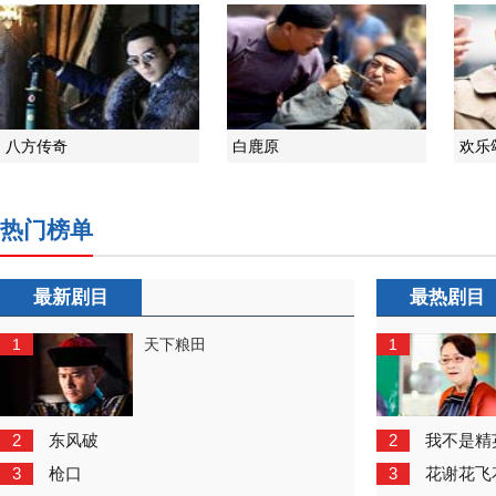
八方传奇
白鹿原
欢乐
热门榜单
最新剧目
最热剧目
1
1
天下粮田
2
2
东风破
我不是精
3
3
枪口
花谢花飞