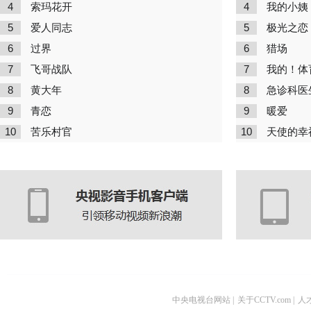
4
4
索玛花开
我的小姨
5
5
爱人同志
极光之恋
6
6
过界
猎场
7
7
飞哥战队
我的！体
8
8
黄大年
急诊科医
9
9
青恋
暖爱
10
10
苦乐村官
天使的幸
中央电视台网站
|
关于CCTV.com
|
人