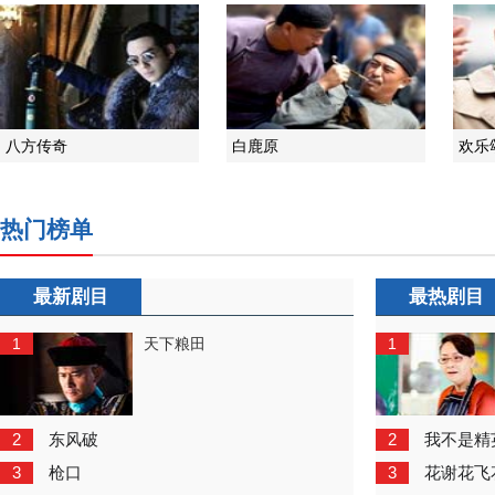
八方传奇
白鹿原
欢乐
热门榜单
最新剧目
最热剧目
1
1
天下粮田
2
2
东风破
我不是精
3
3
枪口
花谢花飞