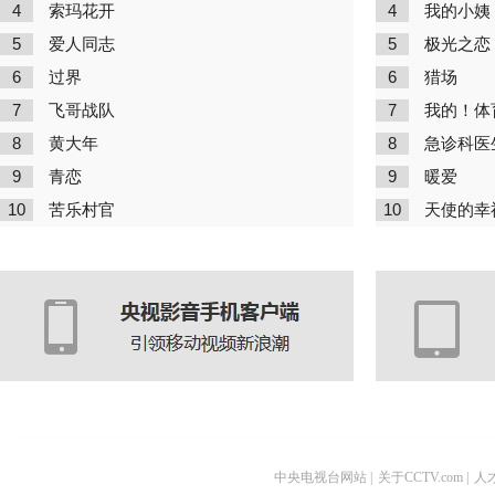
4
4
索玛花开
我的小姨
5
5
爱人同志
极光之恋
6
6
过界
猎场
7
7
飞哥战队
我的！体
8
8
黄大年
急诊科医
9
9
青恋
暖爱
10
10
苦乐村官
天使的幸
中央电视台网站
|
关于CCTV.com
|
人