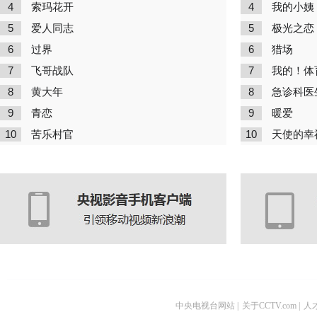
4
4
索玛花开
我的小姨
5
5
爱人同志
极光之恋
6
6
过界
猎场
7
7
飞哥战队
我的！体
8
8
黄大年
急诊科医
9
9
青恋
暖爱
10
10
苦乐村官
天使的幸
中央电视台网站
|
关于CCTV.com
|
人