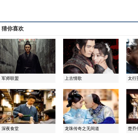
猜你喜欢
军师联盟
上古情歌
太行
深夜食堂
龙珠传奇之无间道
楚乔