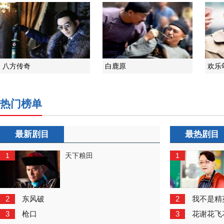
八方传奇
白鹿原
欢乐
热门榜单
最新剧目
最热剧目
1
1
天下粮田
2
2
东风破
我不是精
3
3
枪口
花谢花飞