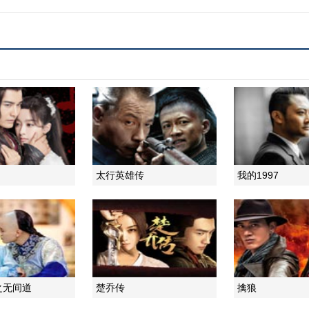
太行英雄传
我的1997
之无间道
楚乔传
擒狼