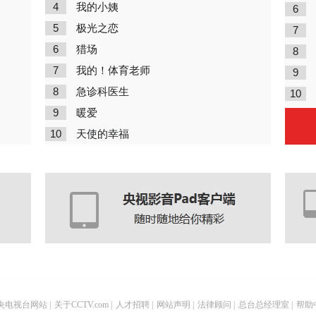
4
我的小姨
6
5
极光之恋
7
6
猎场
8
7
我的！体育老师
9
8
急诊科医生
10
9
暖爱
10
天使的幸福
央电视台网站
|
关于CCTV.com
|
人才招聘
|
网站声明
|
法律顾问
|
总台总经理室
|
帮助