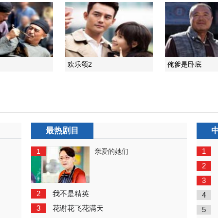
欢乐颂2
俺爹是卧底
最热剧目
1
1
亲爱的她们
2
3
2
我不是精英
4
3
花谢花飞花满天
5