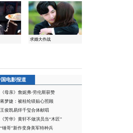
求婚大作战
中国电影报道
《母亲》詹妮弗·劳伦斯获赞
蒋梦婕：被桂纶镁贴心照顾
王俊凯易烊千玺合体献唱
《芳华》黄轩不做演员当“木匠”
“锤哥”新作变身美军特种兵