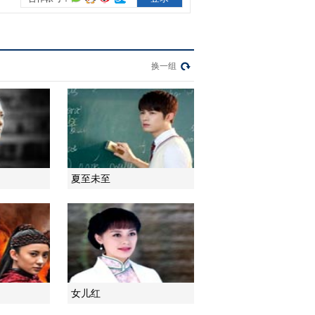
2014-12-29 17:33:13
【戏中人】《红色》主演
小陶虹专访：我赋予田丹
换一组
新的生命
2014-12-29 18:12:16
【戏中人】《红色》主演
张鲁一专访：为演好徐天
求教张嘉译
夏至未至
2014-12-29 18:12:16
女儿红