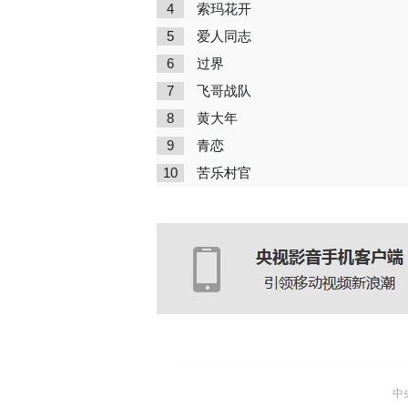
4
索玛花开
5
爱人同志
6
过界
7
飞哥战队
8
黄大年
9
青恋
10
苦乐村官
中