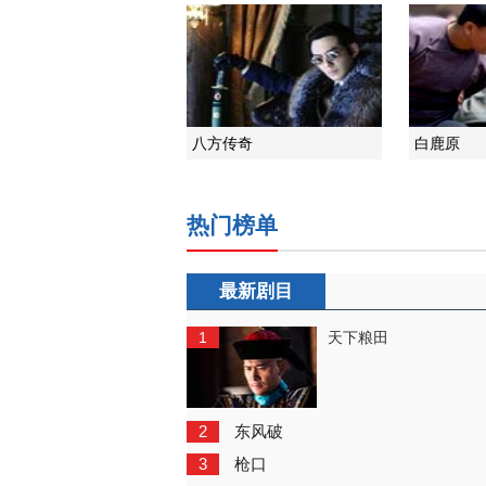
八方传奇
白鹿原
热门榜单
最新剧目
1
天下粮田
2
东风破
3
枪口