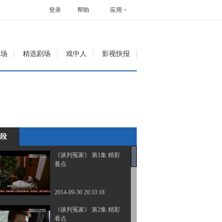
登录
帮助
应用
剧场
精选剧场
戏中人
影视快报
段
《谈判冤家》 第1集 精彩
看点
2014-09-30 20:33:18
《谈判冤家》 第2集 精彩
看点