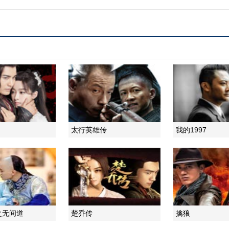
太行英雄传
我的1997
之无间道
楚乔传
擒狼