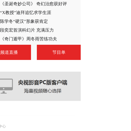
《圣诞奇妙公司》 奇幻治愈获好评
2014-10-06 22:51:14
“X教授”迪拜追忆求学生涯
《谈判冤家》 第19集 精
彩看点
陈学冬“硬汉”形象获肯定
段奕宏首演科幻片 充满压力
2014-10-08 04:27:06
《奇门遁甲》周冬雨苦练功夫
《谈判冤家》 第20集 精
频道直播
节目单
彩看点
2014-10-08 04:30:07
《谈判冤家》 第21集 精
彩看点
2014-10-08 04:30:06
《谈判冤家》 第22集 精
彩看点
中心