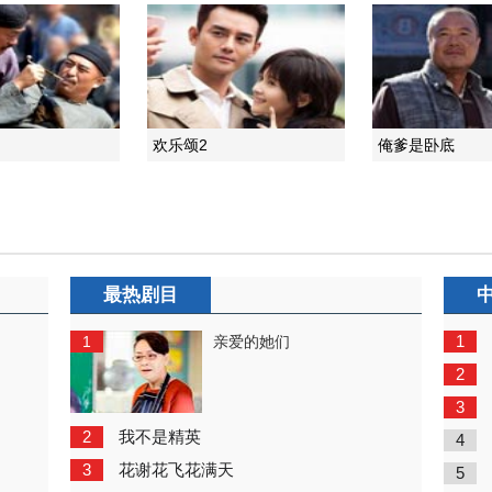
欢乐颂2
俺爹是卧底
最热剧目
1
1
亲爱的她们
2
3
2
我不是精英
4
3
花谢花飞花满天
5