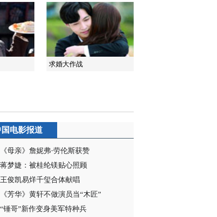
2014-10-06 01:15:03
《谈判冤家》 第15集 精
彩看点
求婚大作战
2014-10-06 01:15:02
《谈判冤家》 第16集 精
彩看点
2014-10-06 22:45:29
中国电影报道
《谈判冤家》 第17集 精
彩看点
《母亲》詹妮弗·劳伦斯获赞
蒋梦婕：被桂纶镁贴心照顾
2014-10-06 22:45:29
王俊凯易烊千玺合体献唱
《谈判冤家》 第18集 精
《芳华》黄轩不做演员当“木匠”
彩看点
“锤哥”新作变身美军特种兵