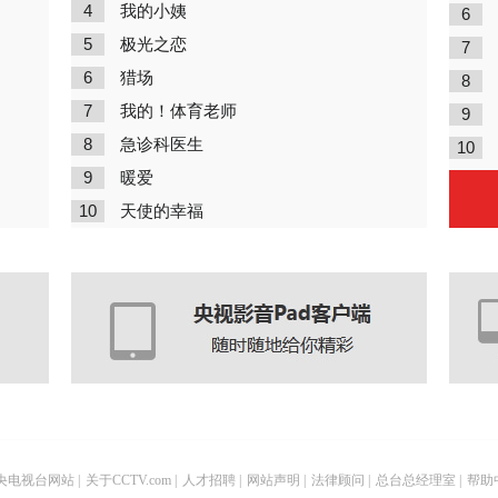
4
我的小姨
6
5
极光之恋
7
6
猎场
8
7
我的！体育老师
9
8
急诊科医生
10
9
暖爱
10
天使的幸福
央电视台网站
|
关于CCTV.com
|
人才招聘
|
网站声明
|
法律顾问
|
总台总经理室
|
帮助