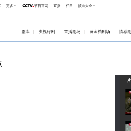
事
更多
节目官网
直播
栏目
频道大全
剧库
央视好剧
首播剧场
黄金档剧场
情感
点
片