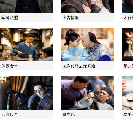
军师联盟
上古情歌
太行
深夜食堂
龙珠传奇之无间道
楚乔
八方传奇
白鹿原
欢乐