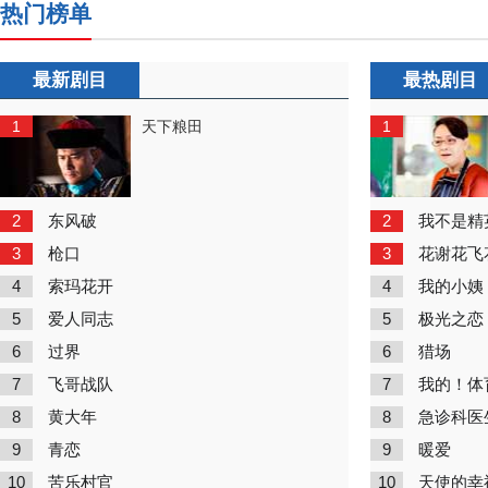
热门榜单
最新剧目
最热剧目
1
1
天下粮田
2
2
东风破
我不是精
3
3
枪口
花谢花飞
4
4
索玛花开
我的小姨
5
5
爱人同志
极光之恋
6
6
过界
猎场
7
7
飞哥战队
我的！体
8
8
黄大年
急诊科医
9
9
青恋
暖爱
10
10
苦乐村官
天使的幸