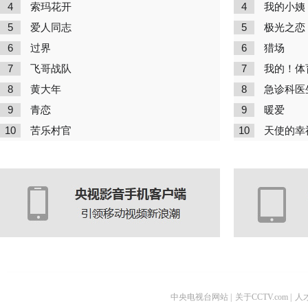
4
4
索玛花开
我的小姨
5
5
爱人同志
极光之恋
6
6
过界
猎场
7
7
飞哥战队
我的！体
8
8
黄大年
急诊科医
9
9
青恋
暖爱
10
10
苦乐村官
天使的幸
中央电视台网站
|
关于CCTV.com
|
人