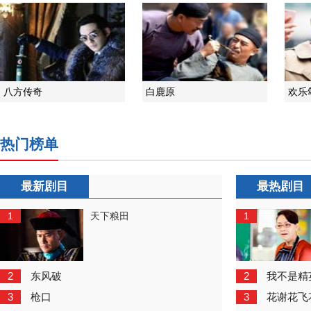
八方传奇
白鹿原
欢乐
热门榜单
最新剧目
最热剧目
1
1
天下粮田
2
2
东风破
我不是精
3
3
枪口
花谢花飞