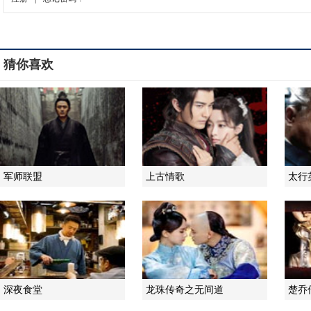
猜你喜欢
军师联盟
上古情歌
太行
深夜食堂
龙珠传奇之无间道
楚乔