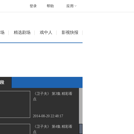
剧《卫子夫》今晚登陆中
国蓝剧场
登录
帮助
应用
2014-08-20 19:34:00
《卫子夫》 第1集 精彩看
剧场
精选剧场
戏中人
影视快报
点
2014-08-20 22:45:18
《卫子夫》 第2集 精彩看
点
段
2014-08-20 22:45:16
《卫子夫》 第3集 精彩看
点
2014-08-20 22:48:17
《卫子夫》 第4集 精彩看
点