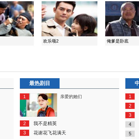
欢乐颂2
俺爹是卧底
最热剧目
1
1
亲爱的她们
2
3
2
我不是精英
4
3
花谢花飞花满天
5