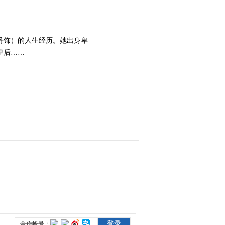
2014-08-22 22:21:06
《卫子夫》 第8集 精彩看
丹饰）的人生经历。她出身卑
点
皇后……
2014-08-22 22:21:06
《卫子夫》 第9集 精彩看
点
2014-08-22 22:30:10
《卫子夫》 第10集 精彩
看点
2014-08-23 22:12:18
《卫子夫》 第11集 精彩
看点