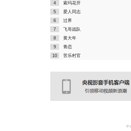
4
索玛花开
5
爱人同志
6
过界
7
飞哥战队
8
黄大年
9
青恋
10
苦乐村官
中