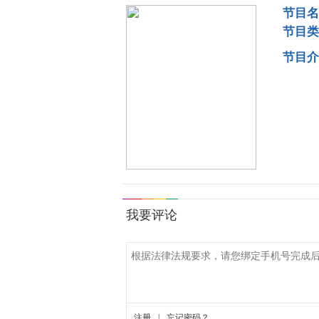
节目名
节目类
节目介