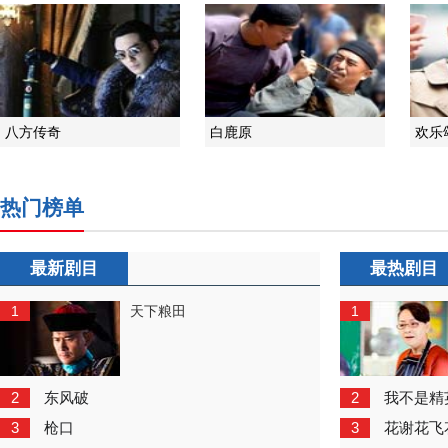
八方传奇
白鹿原
欢乐
热门榜单
最新剧目
最热剧目
1
1
天下粮田
2
2
东风破
我不是精
3
3
枪口
花谢花飞