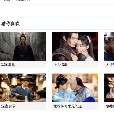
猜你喜欢
军师联盟
上古情歌
太行
深夜食堂
龙珠传奇之无间道
楚乔