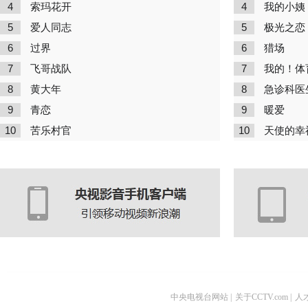
4
4
索玛花开
我的小姨
5
5
爱人同志
极光之恋
6
6
过界
猎场
7
7
飞哥战队
我的！体
8
8
黄大年
急诊科医
9
9
青恋
暖爱
10
10
苦乐村官
天使的幸
中央电视台网站
|
关于CCTV.com
|
人