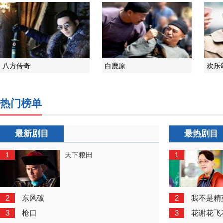
八方传奇
白鹿原
欢乐
热门榜单
最新剧目
最热剧目
1
1
天下粮田
2
2
东风破
我不是精
3
3
枪口
花谢花飞