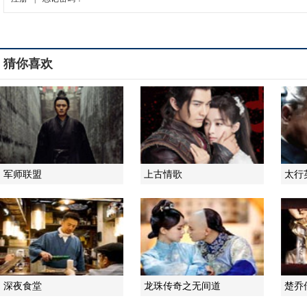
猜你喜欢
军师联盟
上古情歌
太行
深夜食堂
龙珠传奇之无间道
楚乔