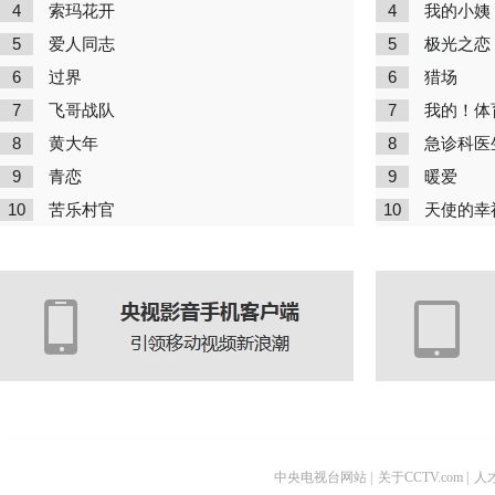
4
4
索玛花开
我的小姨
5
5
爱人同志
极光之恋
6
6
过界
猎场
7
7
飞哥战队
我的！体
8
8
黄大年
急诊科医
9
9
青恋
暖爱
10
10
苦乐村官
天使的幸
中央电视台网站
|
关于CCTV.com
|
人