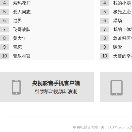
4
4
索玛花开
我的小姨
5
5
爱人同志
极光之恋
6
6
过界
猎场
7
7
飞哥战队
我的！体
8
8
黄大年
急诊科医
9
9
青恋
暖爱
10
10
苦乐村官
天使的幸
中央电视台网站
|
关于CCTV.com
|
人