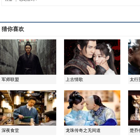
猜你喜欢
军师联盟
上古情歌
太行
深夜食堂
龙珠传奇之无间道
楚乔