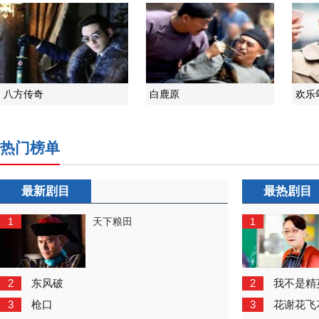
八方传奇
白鹿原
欢乐
热门榜单
最新剧目
最热剧目
1
1
天下粮田
2
2
东风破
我不是精
3
3
枪口
花谢花飞