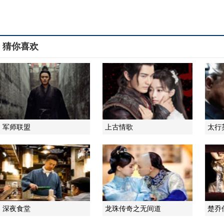
猜你喜欢
军师联盟
上古情歌
太行
深夜食堂
龙珠传奇之无间道
楚乔