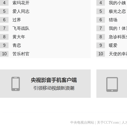
4
4
索玛花开
我的小姨
5
5
爱人同志
极光之恋
6
6
过界
猎场
7
7
飞哥战队
我的！体
8
8
黄大年
急诊科医
9
9
青恋
暖爱
10
10
苦乐村官
天使的幸
中央电视台网站
|
关于CCTV.com
|
人