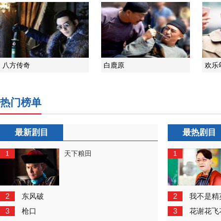
八方传奇
白鹿原
欢乐
热门榜单
最新剧目
最热剧目
1
1
天下粮田
2
2
东风破
我不是精
3
3
枪口
花谢花飞