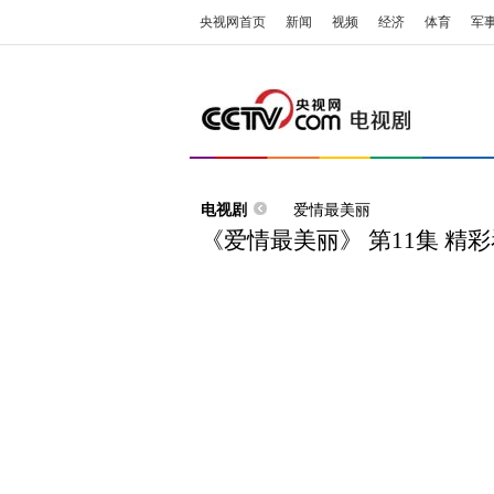
央视网首页
新闻
视频
经济
体育
军
电视剧
爱情最美丽
《爱情最美丽》 第11集 精