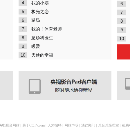
4
我的小姨
6
5
极光之恋
7
6
猎场
8
7
我的！体育老师
9
8
急诊科医生
10
9
暖爱
10
天使的幸福
央电视台网站
|
关于CCTV.com
|
人才招聘
|
网站声明
|
法律顾问
|
总台总经理室
|
帮助