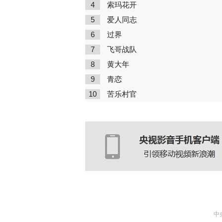
4
索玛花开
5
爱人同志
6
过界
7
飞哥战队
8
黄大年
9
青恋
10
苦乐村官
中