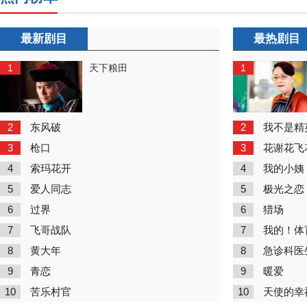
最新剧目
最热剧目
1
1
天下粮田
2
2
东风破
我不是精
3
3
枪口
花谢花飞
4
4
索玛花开
我的小姨
5
5
爱人同志
极光之恋
6
6
过界
猎场
7
7
飞哥战队
我的！体
8
8
黄大年
急诊科医
9
9
青恋
暖爱
10
10
苦乐村官
天使的幸