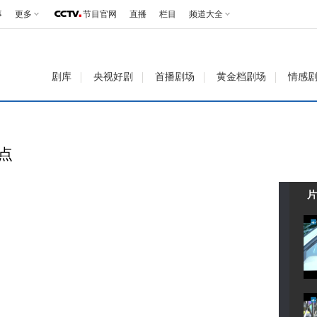
事
更多
节目官网
直播
栏目
频道大全
剧库
央视好剧
首播剧场
黄金档剧场
情感
看点
片