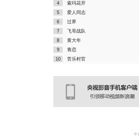
4
索玛花开
5
爱人同志
6
过界
7
飞哥战队
8
黄大年
9
青恋
10
苦乐村官
中