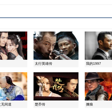
太行英雄传
我的1997
之无间道
楚乔传
擒狼