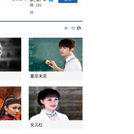
2014-06-23 17:51:02
【娱乐新发现】《恋恋不
忘》热播 言承旭佟丽娅
换一组
领证结婚
2014-07-01 15:09:09
夏至未至
女儿红