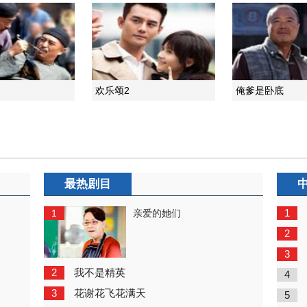
欢乐颂2
俺爹是卧底
最热剧目
1
1
亲爱的她们
2
3
2
我不是精英
4
3
花谢花飞花满天
5