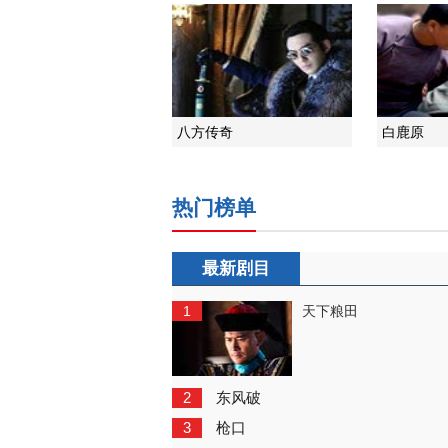
八方传奇
白鹿原
热门榜单
最新剧目
1
天下粮田
2
东风破
3
枪口