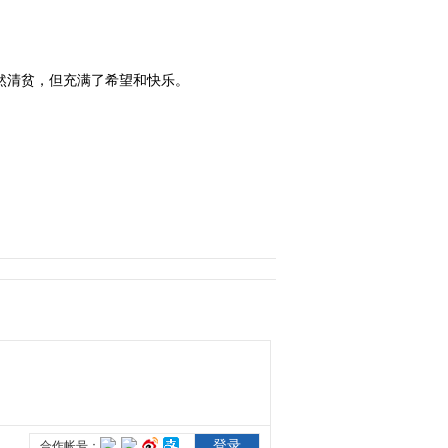
2014-07-04 23:15:08
《恋恋不忘》 第33集 精
然清贫，但充满了希望和快乐。
彩看点
2014-07-06 00:45:08
《恋恋不忘》 第34集
（大结局）精彩看点
2014-07-06 00:48:09
【娱乐新发现】道明寺变
成“孩儿他爸” 言承旭《恋
恋不忘》酷帅依旧
2014-06-24 13:09:34
【影视快报】《恋恋不
忘》6月23日登陆荧屏 言
承旭佟丽娅演绎豪门虐恋