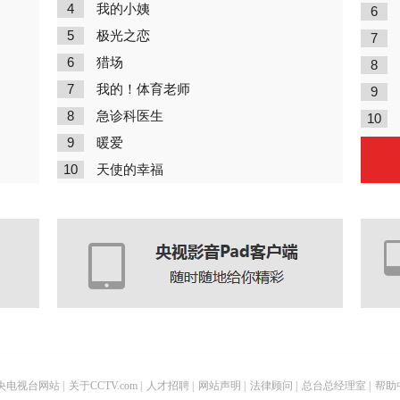
4
我的小姨
6
5
极光之恋
7
6
猎场
8
7
我的！体育老师
9
8
急诊科医生
10
9
暖爱
10
天使的幸福
央电视台网站
|
关于CCTV.com
|
人才招聘
|
网站声明
|
法律顾问
|
总台总经理室
|
帮助