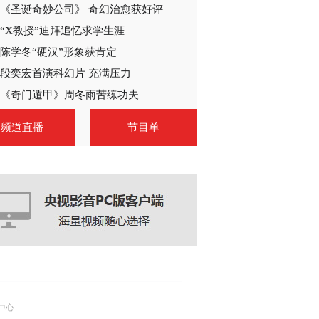
《圣诞奇妙公司》 奇幻治愈获好评
“X教授”迪拜追忆求学生涯
陈学冬“硬汉”形象获肯定
段奕宏首演科幻片 充满压力
《奇门遁甲》周冬雨苦练功夫
频道直播
节目单
中心