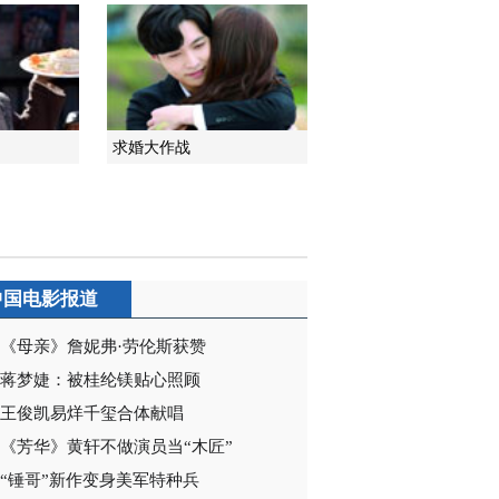
求婚大作战
中国电影报道
《母亲》詹妮弗·劳伦斯获赞
蒋梦婕：被桂纶镁贴心照顾
王俊凯易烊千玺合体献唱
《芳华》黄轩不做演员当“木匠”
“锤哥”新作变身美军特种兵