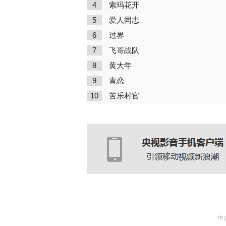
4
索玛花开
5
爱人同志
6
过界
7
飞哥战队
8
黄大年
9
青恋
10
苦乐村官
中