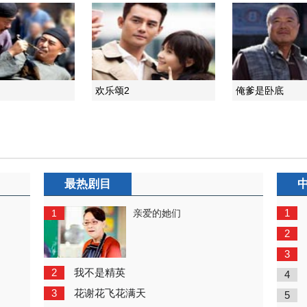
欢乐颂2
俺爹是卧底
最热剧目
1
1
亲爱的她们
2
3
2
我不是精英
4
3
花谢花飞花满天
5