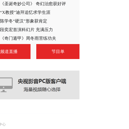
《圣诞奇妙公司》 奇幻治愈获好评
2014-07-03 08:21:07
“X教授”迪拜追忆求学生涯
《秘密图纸》 第19集 精
彩看点
陈学冬“硬汉”形象获肯定
段奕宏首演科幻片 充满压力
2014-07-04 01:21:02
《奇门遁甲》周冬雨苦练功夫
《秘密图纸》 第20集 精
频道直播
节目单
彩看点
2014-07-04 01:24:06
《秘密图纸》 第21集 精
彩看点
2014-07-04 01:27:04
《秘密图纸》 第22集 精
彩看点
中心