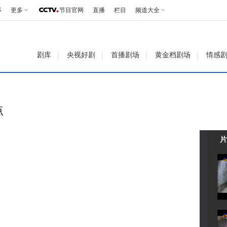
事
更多
节目官网
直播
栏目
频道大全
剧库
央视好剧
首播剧场
黄金档剧场
情感
点
片