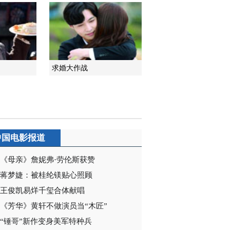
2014-07-02 04:57:18
《秘密图纸》 第15集 精
彩看点
求婚大作战
2014-07-02 05:00:19
《秘密图纸》 第16集 精
彩看点
2014-07-03 08:18:06
中国电影报道
《秘密图纸》 第17集 精
彩看点
《母亲》詹妮弗·劳伦斯获赞
蒋梦婕：被桂纶镁贴心照顾
2014-07-03 08:18:08
王俊凯易烊千玺合体献唱
《秘密图纸》 第18集 精
《芳华》黄轩不做演员当“木匠”
彩看点
“锤哥”新作变身美军特种兵