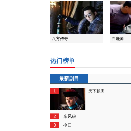
八方传奇
白鹿原
热门榜单
最新剧目
1
天下粮田
2
东风破
3
枪口