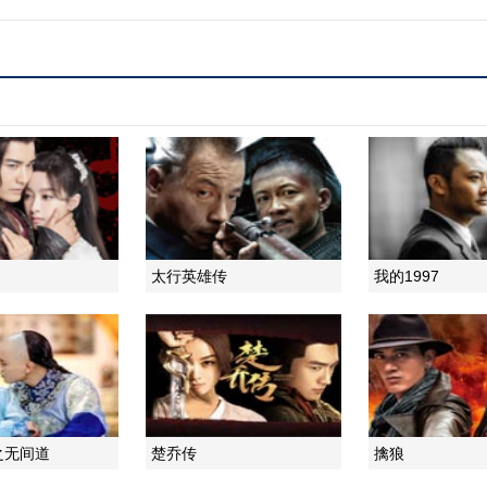
太行英雄传
我的1997
之无间道
楚乔传
擒狼