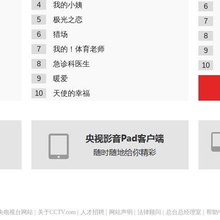
4
我的小姨
6
5
极光之恋
7
6
猎场
8
7
我的！体育老师
9
8
急诊科医生
10
9
暖爱
10
天使的幸福
央电视台网站
|
关于CCTV.com
|
人才招聘
|
网站声明
|
法律顾问
|
总台总经理室
|
帮助