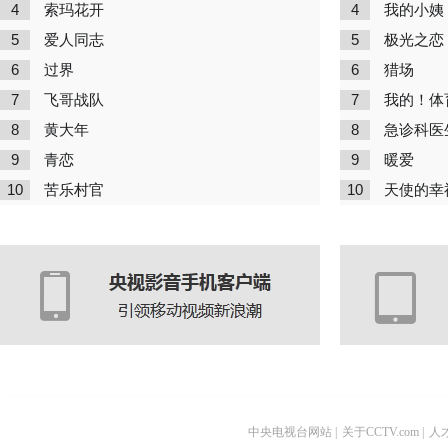
4
4
索玛花开
我的小姨
5
5
爱人同志
极光之恋
6
6
过界
猎场
7
7
飞哥战队
我的！体
8
8
黄大年
急诊科医
9
9
青恋
暖爱
10
10
苦乐村官
天使的幸
中央电视台网站
|
关于CCTV.com
|
人