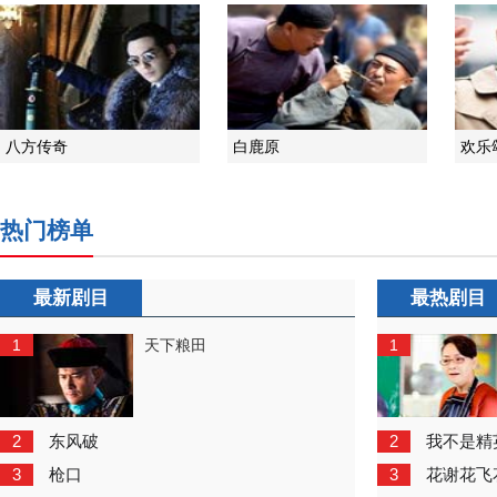
八方传奇
白鹿原
欢乐
热门榜单
最新剧目
最热剧目
1
1
天下粮田
2
2
东风破
我不是精
3
3
枪口
花谢花飞