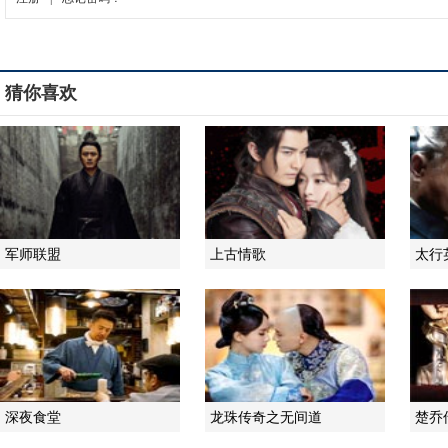
猜你喜欢
军师联盟
上古情歌
太行
深夜食堂
龙珠传奇之无间道
楚乔