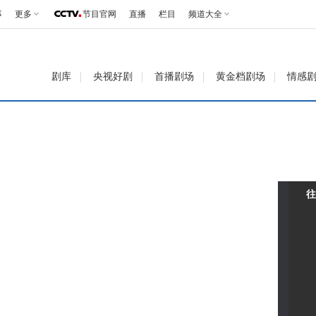
事
更多
节目官网
直播
栏目
频道大全
剧库
央视好剧
首播剧场
黄金档剧场
情感
往