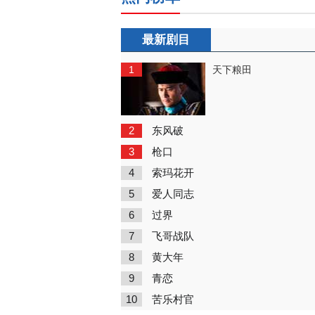
最新剧目
1
天下粮田
2
东风破
3
枪口
4
索玛花开
5
爱人同志
6
过界
7
飞哥战队
8
黄大年
9
青恋
10
苦乐村官