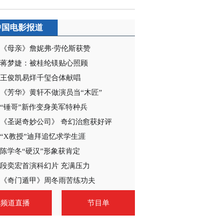
中国电影报道
《母亲》詹妮弗·劳伦斯获赞
蒋梦婕：被桂纶镁贴心照顾
王俊凯易烊千玺合体献唱
《芳华》黄轩不做演员当“木匠”
“锤哥”新作变身美军特种兵
《圣诞奇妙公司》 奇幻治愈获好评
“X教授”迪拜追忆求学生涯
陈学冬“硬汉”形象获肯定
段奕宏首演科幻片 充满压力
《奇门遁甲》周冬雨苦练功夫
频道直播
节目单