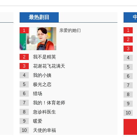
最热剧目
1
1
亲爱的她们
2
3
2
我不是精英
4
3
花谢花飞花满天
5
4
我的小姨
6
5
极光之恋
7
6
猎场
8
7
我的！体育老师
9
8
急诊科医生
10
9
暖爱
10
天使的幸福